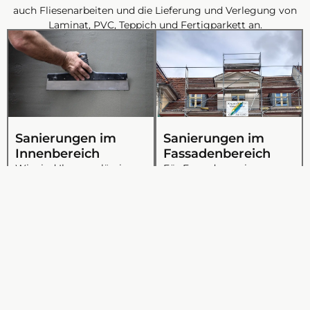
auch Fliesenarbeiten und die Lieferung und Verlegung von
Laminat, PVC, Teppich und Fertigparkett an.
Sanierungen im
Sanierungen im
Innenbereich
Fassadenbereich
Wir sind Ihr zuverlässiger
Für Fassadensanierungen
Partner für hochwertige
sind wir die richtige Wahl.
Sanierungen im
Wir bieten Ihnen
Innenbereich. Unser
erstklassige Lösungen, um
erfahrenes Team sorgt
die Außenwände Ihres
dafür, dass Ihre Räume in
Hauses nicht nur optisch
neuem Glanz erstrahlen.
ansprechend, sondern
Ob Malerarbeiten,
auch wetterbeständig und
Tapetenwechsel oder
langlebig zu gestalten.
umfassende
Vertrauen Sie auf unsere